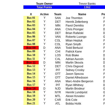
Team Owner
Trevor Banks
Total Points
1362
X
Active
Team
Name
Po
Box 01
Y
SAN
Joe Thornton
F
Box 02
Y
DET
Henrik Zetterberg
F
Box 03
Y
MIN
Pavol Demitra
F
Box 04
Y
ANA
Chris Pronger
Box 05
Y
DET
Brian Rafalski
Box 06
Y
VAN
Roberto Luongo
Box 07
Y
COL
Milan Hejduk
F
Box 08
Y
COL
Ryan Smyth
F
Box 09
D
ANA
Todd Bertuzzi
F
Box 09
Y
CHI
Patrick Kane
F
Box 10
Y
LOS
Rob Blake
Box 11
Y
CAL
Adrian Aucoin
Box 11
D
MIN
Martin Skoula
Box 12
Y
DET
Chris Osgood
Box 13
Y
PIT
Sidney Crosby
F
Box 14
Y
OTT
Jason Spezza
F
Box 15
Y
OTT
Daniel Alfredsson
F
Box 16
Y
ANA
Marc-Andre Bergeron
Box 17
Y
PIT
Ryan Whitney
Box 18
D
NJD
Martin Brodeur
Box 18
Y
NYR
Henrik Lundqvist
Box 19
Y
MTL
Alexei Kovalev
F
Box 20
Y
CAR
Erik Cole
F
Box 21
Y
ATL
Bobby Holik
F