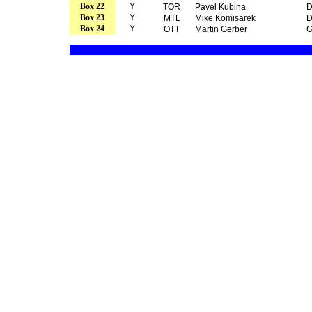
Box 22
Y
TOR
Pavel Kubina
Box 23
Y
MTL
Mike Komisarek
Box 24
Y
OTT
Martin Gerber