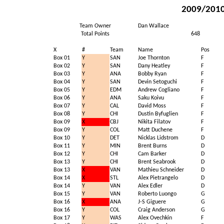
2009/2010 
Team Owner
Dan Wallace
Total Points
648
X
#
Team
Name
Pos
Box 01
Y
SAN
Joe Thornton
F
Box 02
Y
SAN
Dany Heatley
F
Box 03
Y
ANA
Bobby Ryan
F
Box 04
Y
SAN
Devin Setoguchi
F
Box 05
Y
EDM
Andrew Cogliano
F
Box 06
Y
ANA
Saku Koivu
F
Box 07
Y
CAL
David Moss
F
Box 08
Y
CHI
Dustin Byfuglien
F
Box 09
X
CBJ
Nikita Filatov
F
Box 09
Y
COL
Matt Duchene
F
Box 10
Y
DET
Nicklas Lidstrom
D
Box 11
Y
MIN
Brent Burns
D
Box 12
Y
CHI
Cam Barker
D
Box 13
Y
CHI
Brent Seabrook
D
Box 13
X
VAN
Mathieu Schneider
D
Box 14
X
STL
Alex Pietrangelo
D
Box 14
Y
VAN
Alex Edler
D
Box 15
Y
VAN
Roberto Luongo
G
Box 16
X
ANA
J-S Giguere
G
Box 16
Y
COL
Craig Anderson
G
Box 17
Y
WAS
Alex Ovechkin
F