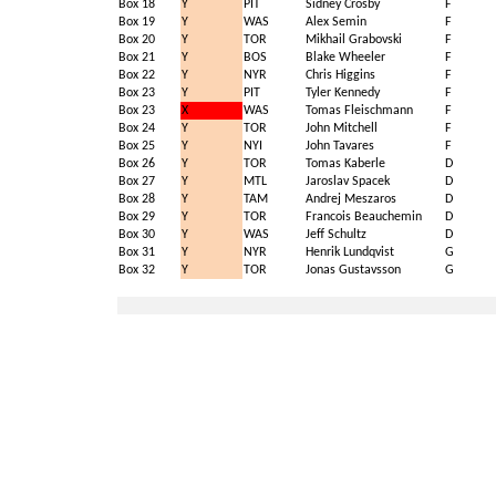
Box 18
Y
PIT
Sidney Crosby
F
Box 19
Y
WAS
Alex Semin
F
Box 20
Y
TOR
Mikhail Grabovski
F
Box 21
Y
BOS
Blake Wheeler
F
Box 22
Y
NYR
Chris Higgins
F
Box 23
Y
PIT
Tyler Kennedy
F
Box 23
X
WAS
Tomas Fleischmann
F
Box 24
Y
TOR
John Mitchell
F
Box 25
Y
NYI
John Tavares
F
Box 26
Y
TOR
Tomas Kaberle
D
Box 27
Y
MTL
Jaroslav Spacek
D
Box 28
Y
TAM
Andrej Meszaros
D
Box 29
Y
TOR
Francois Beauchemin
D
Box 30
Y
WAS
Jeff Schultz
D
Box 31
Y
NYR
Henrik Lundqvist
G
Box 32
Y
TOR
Jonas Gustavsson
G