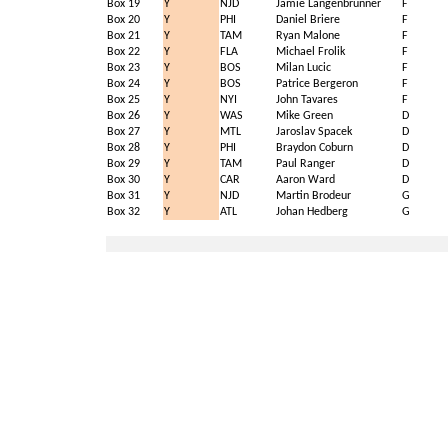
Box 19
Y
NJD
Jamie Langenbrunner
F
Box 20
Y
PHI
Daniel Briere
F
Box 21
Y
TAM
Ryan Malone
F
Box 22
Y
FLA
Michael Frolik
F
Box 23
Y
BOS
Milan Lucic
F
Box 24
Y
BOS
Patrice Bergeron
F
Box 25
Y
NYI
John Tavares
F
Box 26
Y
WAS
Mike Green
D
Box 27
Y
MTL
Jaroslav Spacek
D
Box 28
Y
PHI
Braydon Coburn
D
Box 29
Y
TAM
Paul Ranger
D
Box 30
Y
CAR
Aaron Ward
D
Box 31
Y
NJD
Martin Brodeur
G
Box 32
Y
ATL
Johan Hedberg
G