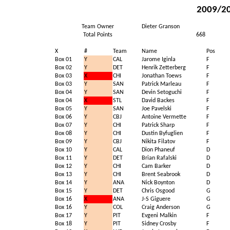
2009/20
Team Owner
Dieter Granson
Total Points
668
X
#
Team
Name
Pos
Box 01
Y
CAL
Jarome Iginla
F
Box 02
Y
DET
Henrik Zetterberg
F
Box 03
X
CHI
Jonathan Toews
F
Box 03
Y
SAN
Patrick Marleau
F
Box 04
Y
SAN
Devin Setoguchi
F
Box 04
X
STL
David Backes
F
Box 05
Y
SAN
Joe Pavelski
F
Box 06
Y
CBJ
Antoine Vermette
F
Box 07
Y
CHI
Patrick Sharp
F
Box 08
Y
CHI
Dustin Byfuglien
F
Box 09
Y
CBJ
Nikita Filatov
F
Box 10
Y
CAL
Dion Phaneuf
D
Box 11
Y
DET
Brian Rafalski
D
Box 12
Y
CHI
Cam Barker
D
Box 13
Y
CHI
Brent Seabrook
D
Box 14
Y
ANA
Nick Boynton
D
Box 15
Y
DET
Chris Osgood
G
Box 16
X
ANA
J-S Giguere
G
Box 16
Y
COL
Craig Anderson
G
Box 17
Y
PIT
Evgeni Malkin
F
Box 18
Y
PIT
Sidney Crosby
F